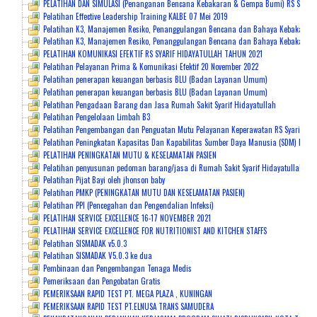
PELATIHAN DAN SIMULASI (Penanganan Bencana Kebakaran & Gempa Bumi) RS Syarif 
Pelatihan Effective Leadership Training KALBE 07 Mei 2019
Pelatihan K3, Manajemen Resiko, Penanggulangan Bencana dan Bahaya Kebakaran 
Pelatihan K3, Manajemen Resiko, Penanggulangan Bencana dan Bahaya Kebakaran 2
PELATIHAN KOMUNIKASI EFEKTIF RS SYARIF HIDAYATULLAH TAHUN 2021
Pelatihan Pelayanan Prima & Komunikasi Efektif 20 November 2022
Pelatihan penerapan keuangan berbasis BLU (Badan Layanan Umum)
Pelatihan penerapan keuangan berbasis BLU (Badan Layanan Umum)
Pelatihan Pengadaan Barang dan Jasa Rumah Sakit Syarif Hidayatullah
Pelatihan Pengelolaan Limbah B3
Pelatihan Pengembangan dan Penguatan Mutu Pelayanan Keperawatan RS Syarif Hid
Pelatihan Peningkatan Kapasitas Dan Kapabilitas Sumber Daya Manusia (SDM) Mela
PELATIHAN PENINGKATAN MUTU & KESELAMATAN PASIEN
Pelatihan penyusunan pedoman barang/jasa di Rumah Sakit Syarif Hidayatullah be
Pelatihan Pijat Bayi oleh jhonson baby
Pelatihan PMKP (PENINGKATAN MUTU DAN KESELAMATAN PASIEN)
Pelatihan PPI (Pencegahan dan Pengendalian Infeksi)
PELATIHAN SERVICE EXCELLENCE 16-17 NOVEMBER 2021
PELATIHAN SERVICE EXCELLENCE FOR NUTRITIONIST AND KITCHEN STAFFS
Pelatihan SISMADAK v5.0.3
Pelatihan SISMADAK V5.0.3 ke dua
Pembinaan dan Pengembangan Tenaga Medis
Pemeriksaan dan Pengobatan Gratis
PEMERIKSAAN RAPID TEST PT. MEGA PLAZA , KUNINGAN
PEMERIKSAAN RAPID TEST PT.ELNUSA TRANS SAMUDERA