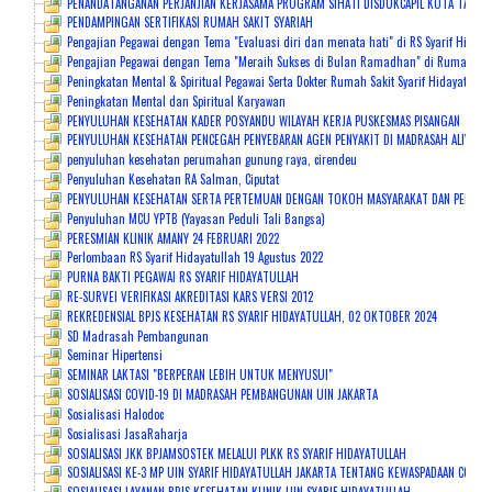
PENANDATANGANAN PERJANJIAN KERJASAMA PROGRAM SIHATI DISDUKCAPIL KOTA TANGS
PENDAMPINGAN SERTIFIKASI RUMAH SAKIT SYARIAH
Pengajian Pegawai dengan Tema "Evaluasi diri dan menata hati" di RS Syarif Hidaya
Pengajian Pegawai dengan Tema "Meraih Sukses di Bulan Ramadhan" di Rumah Sakit
Peningkatan Mental & Spiritual Pegawai Serta Dokter Rumah Sakit Syarif Hidayatulla
Peningkatan Mental dan Spiritual Karyawan
PENYULUHAN KESEHATAN KADER POSYANDU WILAYAH KERJA PUSKESMAS PISANGAN
PENYULUHAN KESEHATAN PENCEGAH PENYEBARAN AGEN PENYAKIT DI MADRASAH ALIYAH 
penyuluhan kesehatan perumahan gunung raya, cirendeu
Penyuluhan Kesehatan RA Salman, Ciputat
PENYULUHAN KESEHATAN SERTA PERTEMUAN DENGAN TOKOH MASYARAKAT DAN PEMANGKU
Penyuluhan MCU YPTB (Yayasan Peduli Tali Bangsa)
PERESMIAN KLINIK AMANY 24 FEBRUARI 2022
Perlombaan RS Syarif Hidayatullah 19 Agustus 2022
PURNA BAKTI PEGAWAI RS SYARIF HIDAYATULLAH
RE-SURVEI VERIFIKASI AKREDITASI KARS VERSI 2012
REKREDENSIAL BPJS KESEHATAN RS SYARIF HIDAYATULLAH, 02 OKTOBER 2024
SD Madrasah Pembangunan
Seminar Hipertensi
SEMINAR LAKTASI "BERPERAN LEBIH UNTUK MENYUSUI"
SOSIALISASI COVID-19 DI MADRASAH PEMBANGUNAN UIN JAKARTA
Sosialisasi Halodoc
Sosialisasi JasaRaharja
SOSIALISASI JKK BPJAMSOSTEK MELALUI PLKK RS SYARIF HIDAYATULLAH
SOSIALISASI KE-3 MP UIN SYARIF HIDAYATULLAH JAKARTA TENTANG KEWASPADAAN COVID-