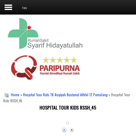
Foto
Beranda
Profil
Layanan
Unit Penunjang
Jadwal Dokter
Promo
Home
»
Hospital Tour Kids TK Aisyiyah Bustanul Athfal 12 Pamulang
» Hospital Tour
Kids RSSH_45
HOSPITAL TOUR KIDS RSSH_45
Galeri
Kontak Kami
Karir