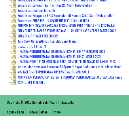
SOSIALISASI LAYANAN BPJS KESEHATAN KLINIK UIN SYARIF HIDAYATULLAH
Sosialisasi Layanan dan Fasilitas RS. Syarif Hidayatullah
Sosialisasi mandiri Inhealth
Sosialisasi Pelayanan BPJS Kesehatan di Rumah Sakit Syarif Hidayatullah
Sosialisasi PHBS MP UIN SYARIF HIDAYATULLAH JAKARTA
SUMPAH MENJAGA KERAHASIAAN REKAM MEDIS PADA TENAGA NON KESEHATAN
SURVEI AKREDITASI RS SYARIF HIDAYATULLAH OLEH KARS VERSI STARKES 2022
SURVEI VERIFIKASI 1 AKREDITASI
Talk Show Osteoarthritis Komplek Bank Mandiri
Upacara HUT RI ke-71
UPACARA PENGHORMATAN BENDERA MERAH PUTIH 17 FEBRUARI 2023
UPACARA PENGHORMATAN BENDERA MERAH PUTIH 21 MARET 2023
UPACARA PERINGATAN HARI AMAL BAKTI KEMENTERIAN AGAMA RI TAHUN 2023
Visitasi dan verifikasi kesiapan RS Syarif Hidayatullah untuk menjadi pelaksana pe
VISITASI TIM PERPANJANGAN OPERASIONAL RUMAH SAKIT
WORKSHOP PENYUSUNAN SISTEM & PEDOMAN PENGADAAN BARANG DAN JASA Rumah Sakit S
XS PROJECT CIRENDEU
Copyright © 2026 Rumah Sakit Syarif Hidayatullah
Kontak Kami
Jadwal Dokter
Promo