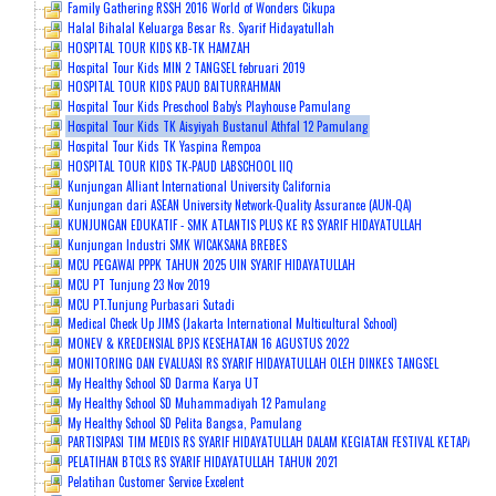
Family Gathering RSSH 2016 World of Wonders Cikupa
Halal Bihalal Keluarga Besar Rs. Syarif Hidayatullah
HOSPITAL TOUR KIDS KB-TK HAMZAH
Hospital Tour Kids MIN 2 TANGSEL februari 2019
HOSPITAL TOUR KIDS PAUD BAITURRAHMAN
Hospital Tour Kids Preschool Baby's Playhouse Pamulang
Hospital Tour Kids TK Aisyiyah Bustanul Athfal 12 Pamulang
Hospital Tour Kids TK Yaspina Rempoa
HOSPITAL TOUR KIDS TK-PAUD LABSCHOOL IIQ
Kunjungan Alliant International University California
Kunjungan dari ASEAN University Network-Quality Assurance (AUN-QA)
KUNJUNGAN EDUKATIF - SMK ATLANTIS PLUS KE RS SYARIF HIDAYATULLAH
Kunjungan Industri SMK WICAKSANA BREBES
MCU PEGAWAI PPPK TAHUN 2025 UIN SYARIF HIDAYATULLAH
MCU PT Tunjung 23 Nov 2019
MCU PT.Tunjung Purbasari Sutadi
Medical Check Up JIMS (Jakarta International Multicultural School)
MONEV & KREDENSIAL BPJS KESEHATAN 16 AGUSTUS 2022
MONITORING DAN EVALUASI RS SYARIF HIDAYATULLAH OLEH DINKES TANGSEL
My Healthy School SD Darma Karya UT
My Healthy School SD Muhammadiyah 12 Pamulang
My Healthy School SD Pelita Bangsa, Pamulang
PARTISIPASI TIM MEDIS RS SYARIF HIDAYATULLAH DALAM KEGIATAN FESTIVAL KETAPANG
PELATIHAN BTCLS RS SYARIF HIDAYATULLAH TAHUN 2021
Pelatihan Customer Service Excelent