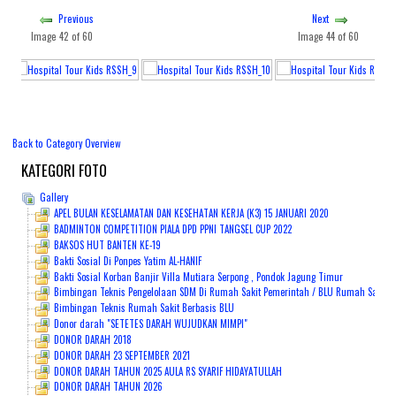
Previous
Next
PENDAFTARAN ONLINE
Image 42 of 60
Image 44 of 60
Back to Category Overview
KATEGORI
FOTO
Gallery
APEL BULAN KESELAMATAN DAN KESEHATAN KERJA (K3) 15 JANUARI 2020
BADMINTON COMPETITION PIALA DPD PPNI TANGSEL CUP 2022
BAKSOS HUT BANTEN KE-19
Bakti Sosial Di Ponpes Yatim AL-HANIF
Bakti Sosial Korban Banjir Villa Mutiara Serpong , Pondok Jagung Timur
Bimbingan Teknis Pengelolaan SDM Di Rumah Sakit Pemerintah / BLU Rumah Sakit Sya
Bimbingan Teknis Rumah Sakit Berbasis BLU
Donor darah "SETETES DARAH WUJUDKAN MIMPI"
DONOR DARAH 2018
DONOR DARAH 23 SEPTEMBER 2021
DONOR DARAH TAHUN 2025 AULA RS SYARIF HIDAYATULLAH
DONOR DARAH TAHUN 2026