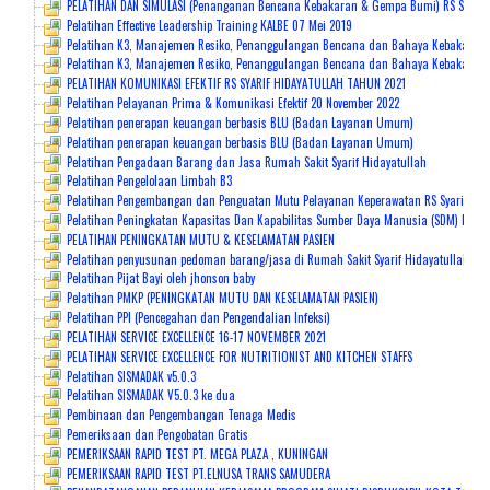
PELATIHAN DAN SIMULASI (Penanganan Bencana Kebakaran & Gempa Bumi) RS Syarif 
Pelatihan Effective Leadership Training KALBE 07 Mei 2019
Pelatihan K3, Manajemen Resiko, Penanggulangan Bencana dan Bahaya Kebakaran 
Pelatihan K3, Manajemen Resiko, Penanggulangan Bencana dan Bahaya Kebakaran 2
PELATIHAN KOMUNIKASI EFEKTIF RS SYARIF HIDAYATULLAH TAHUN 2021
Pelatihan Pelayanan Prima & Komunikasi Efektif 20 November 2022
Pelatihan penerapan keuangan berbasis BLU (Badan Layanan Umum)
Pelatihan penerapan keuangan berbasis BLU (Badan Layanan Umum)
Pelatihan Pengadaan Barang dan Jasa Rumah Sakit Syarif Hidayatullah
Pelatihan Pengelolaan Limbah B3
Pelatihan Pengembangan dan Penguatan Mutu Pelayanan Keperawatan RS Syarif Hid
Pelatihan Peningkatan Kapasitas Dan Kapabilitas Sumber Daya Manusia (SDM) Mela
PELATIHAN PENINGKATAN MUTU & KESELAMATAN PASIEN
Pelatihan penyusunan pedoman barang/jasa di Rumah Sakit Syarif Hidayatullah be
Pelatihan Pijat Bayi oleh jhonson baby
Pelatihan PMKP (PENINGKATAN MUTU DAN KESELAMATAN PASIEN)
Pelatihan PPI (Pencegahan dan Pengendalian Infeksi)
PELATIHAN SERVICE EXCELLENCE 16-17 NOVEMBER 2021
PELATIHAN SERVICE EXCELLENCE FOR NUTRITIONIST AND KITCHEN STAFFS
Pelatihan SISMADAK v5.0.3
Pelatihan SISMADAK V5.0.3 ke dua
Pembinaan dan Pengembangan Tenaga Medis
Pemeriksaan dan Pengobatan Gratis
PEMERIKSAAN RAPID TEST PT. MEGA PLAZA , KUNINGAN
PEMERIKSAAN RAPID TEST PT.ELNUSA TRANS SAMUDERA