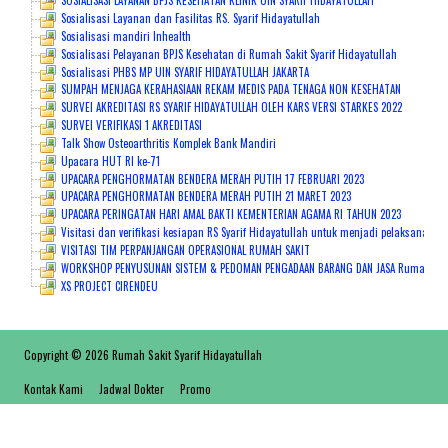
SOSIALISASI LAYANAN BPJS KESEHATAN KLINIK UIN SYARIF HIDAYATULLAH
Sosialisasi Layanan dan Fasilitas RS. Syarif Hidayatullah
Sosialisasi mandiri Inhealth
Sosialisasi Pelayanan BPJS Kesehatan di Rumah Sakit Syarif Hidayatullah
Sosialisasi PHBS MP UIN SYARIF HIDAYATULLAH JAKARTA
SUMPAH MENJAGA KERAHASIAAN REKAM MEDIS PADA TENAGA NON KESEHATAN
SURVEI AKREDITASI RS SYARIF HIDAYATULLAH OLEH KARS VERSI STARKES 2022
SURVEI VERIFIKASI 1 AKREDITASI
Talk Show Osteoarthritis Komplek Bank Mandiri
Upacara HUT RI ke-71
UPACARA PENGHORMATAN BENDERA MERAH PUTIH 17 FEBRUARI 2023
UPACARA PENGHORMATAN BENDERA MERAH PUTIH 21 MARET 2023
UPACARA PERINGATAN HARI AMAL BAKTI KEMENTERIAN AGAMA RI TAHUN 2023
Visitasi dan verifikasi kesiapan RS Syarif Hidayatullah untuk menjadi pelaksana pe
VISITASI TIM PERPANJANGAN OPERASIONAL RUMAH SAKIT
WORKSHOP PENYUSUNAN SISTEM & PEDOMAN PENGADAAN BARANG DAN JASA Rumah Sakit S
XS PROJECT CIRENDEU
Copyright © 2026 Rumah Sakit Syarif Hidayatullah
Kontak Kami
Jadwal Dokter
Promo