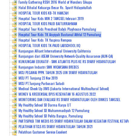
Family Gathering RSSH 2016 World of Wonders Cikupa
Halal Bihalal Keluarga Besar Rs. Syarif Hidayatullah
HOSPITAL TOUR KIDS KB-TK HAMZAH
Hospital Tour Kids MIN 2 TANGSEL februari 2019
HOSPITAL TOUR KIDS PAUD BAITURRAHMAN
Hospital Tour Kids Preschool Baby's Playhouse Pamulang
Hospital Tour Kids TK Aisyiyah Bustanul Athfal 12 Pamulang
Hospital Tour Kids TK Yaspina Rempoa
HOSPITAL TOUR KIDS TK-PAUD LABSCHOOL IIQ
Kunjungan Alliant International University California
Kunjungan dari ASEAN University Network-Quality Assurance (AUN-QA)
KUNJUNGAN EDUKATIF - SMK ATLANTIS PLUS KE RS SYARIF HIDAYATULLAH
Kunjungan Industri SMK WICAKSANA BREBES
MCU PEGAWAI PPPK TAHUN 2025 UIN SYARIF HIDAYATULLAH
MCU PT Tunjung 23 Nov 2019
MCU PT.Tunjung Purbasari Sutadi
Medical Check Up JIMS (Jakarta International Multicultural School)
MONEV & KREDENSIAL BPJS KESEHATAN 16 AGUSTUS 2022
MONITORING DAN EVALUASI RS SYARIF HIDAYATULLAH OLEH DINKES TANGSEL
My Healthy School SD Darma Karya UT
My Healthy School SD Muhammadiyah 12 Pamulang
My Healthy School SD Pelita Bangsa, Pamulang
PARTISIPASI TIM MEDIS RS SYARIF HIDAYATULLAH DALAM KEGIATAN FESTIVAL KETAPANG
PELATIHAN BTCLS RS SYARIF HIDAYATULLAH TAHUN 2021
Pelatihan Customer Service Excelent