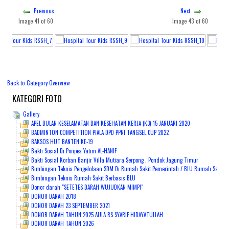
Previous
Next
PENDAFTARAN ONLINE
Image 41 of 60
Image 43 of 60
Back to Category Overview
KATEGORI
FOTO
Gallery
APEL BULAN KESELAMATAN DAN KESEHATAN KERJA (K3) 15 JANUARI 2020
BADMINTON COMPETITION PIALA DPD PPNI TANGSEL CUP 2022
BAKSOS HUT BANTEN KE-19
Bakti Sosial Di Ponpes Yatim AL-HANIF
Bakti Sosial Korban Banjir Villa Mutiara Serpong , Pondok Jagung Timur
Bimbingan Teknis Pengelolaan SDM Di Rumah Sakit Pemerintah / BLU Rumah Sakit Sya
Bimbingan Teknis Rumah Sakit Berbasis BLU
Donor darah "SETETES DARAH WUJUDKAN MIMPI"
DONOR DARAH 2018
DONOR DARAH 23 SEPTEMBER 2021
DONOR DARAH TAHUN 2025 AULA RS SYARIF HIDAYATULLAH
DONOR DARAH TAHUN 2026