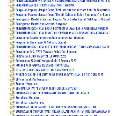
PENANDATANGANAN PERJANJIAN KERJASAMA PROGRAM SIHATI DISDUKCAPIL KOTA TANGS
PENDAMPINGAN SERTIFIKASI RUMAH SAKIT SYARIAH
Pengajian Pegawai dengan Tema "Evaluasi diri dan menata hati" di RS Syarif Hidaya
Pengajian Pegawai dengan Tema "Meraih Sukses di Bulan Ramadhan" di Rumah Sakit
Peningkatan Mental & Spiritual Pegawai Serta Dokter Rumah Sakit Syarif Hidayatulla
Peningkatan Mental dan Spiritual Karyawan
PENYULUHAN KESEHATAN KADER POSYANDU WILAYAH KERJA PUSKESMAS PISANGAN
PENYULUHAN KESEHATAN PENCEGAH PENYEBARAN AGEN PENYAKIT DI MADRASAH ALIYAH 
penyuluhan kesehatan perumahan gunung raya, cirendeu
Penyuluhan Kesehatan RA Salman, Ciputat
PENYULUHAN KESEHATAN SERTA PERTEMUAN DENGAN TOKOH MASYARAKAT DAN PEMANGKU
Penyuluhan MCU YPTB (Yayasan Peduli Tali Bangsa)
PERESMIAN KLINIK AMANY 24 FEBRUARI 2022
Perlombaan RS Syarif Hidayatullah 19 Agustus 2022
PURNA BAKTI PEGAWAI RS SYARIF HIDAYATULLAH
RE-SURVEI VERIFIKASI AKREDITASI KARS VERSI 2012
REKREDENSIAL BPJS KESEHATAN RS SYARIF HIDAYATULLAH, 02 OKTOBER 2024
SD Madrasah Pembangunan
Seminar Hipertensi
SEMINAR LAKTASI "BERPERAN LEBIH UNTUK MENYUSUI"
SOSIALISASI COVID-19 DI MADRASAH PEMBANGUNAN UIN JAKARTA
Sosialisasi Halodoc
Sosialisasi JasaRaharja
SOSIALISASI JKK BPJAMSOSTEK MELALUI PLKK RS SYARIF HIDAYATULLAH
SOSIALISASI KE-3 MP UIN SYARIF HIDAYATULLAH JAKARTA TENTANG KEWASPADAAN COVID-