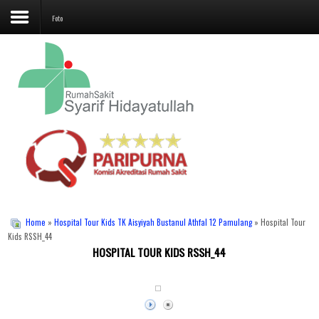
Foto
Beranda
Profil
Layanan
Unit Penunjang
Jadwal Dokter
Promo
Home
»
Hospital Tour Kids TK Aisyiyah Bustanul Athfal 12 Pamulang
» Hospital Tour
Kids RSSH_44
HOSPITAL TOUR KIDS RSSH_44
Galeri
Kontak Kami
Karir