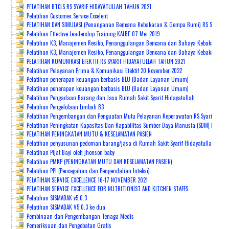
PELATIHAN BTCLS RS SYARIF HIDAYATULLAH TAHUN 2021
Pelatihan Customer Service Excelent
PELATIHAN DAN SIMULASI (Penanganan Bencana Kebakaran & Gempa Bumi) RS Syarif Hi
Pelatihan Effective Leadership Training KALBE 07 Mei 2019
Pelatihan K3, Manajemen Resiko, Penanggulangan Bencana dan Bahaya Kebakaran (G
Pelatihan K3, Manajemen Resiko, Penanggulangan Bencana dan Bahaya Kebakaran 23 
PELATIHAN KOMUNIKASI EFEKTIF RS SYARIF HIDAYATULLAH TAHUN 2021
Pelatihan Pelayanan Prima & Komunikasi Efektif 20 November 2022
Pelatihan penerapan keuangan berbasis BLU (Badan Layanan Umum)
Pelatihan penerapan keuangan berbasis BLU (Badan Layanan Umum)
Pelatihan Pengadaan Barang dan Jasa Rumah Sakit Syarif Hidayatullah
Pelatihan Pengelolaan Limbah B3
Pelatihan Pengembangan dan Penguatan Mutu Pelayanan Keperawatan RS Syarif Hiday
Pelatihan Peningkatan Kapasitas Dan Kapabilitas Sumber Daya Manusia (SDM) Melalu
PELATIHAN PENINGKATAN MUTU & KESELAMATAN PASIEN
Pelatihan penyusunan pedoman barang/jasa di Rumah Sakit Syarif Hidayatullah bers
Pelatihan Pijat Bayi oleh jhonson baby
Pelatihan PMKP (PENINGKATAN MUTU DAN KESELAMATAN PASIEN)
Pelatihan PPI (Pencegahan dan Pengendalian Infeksi)
PELATIHAN SERVICE EXCELLENCE 16-17 NOVEMBER 2021
PELATIHAN SERVICE EXCELLENCE FOR NUTRITIONIST AND KITCHEN STAFFS
Pelatihan SISMADAK v5.0.3
Pelatihan SISMADAK V5.0.3 ke dua
Pembinaan dan Pengembangan Tenaga Medis
Pemeriksaan dan Pengobatan Gratis