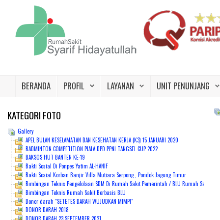
Beranda
Profil
BERANDA
PROFIL
LAYANAN
UNIT PENUNJANG
Layanan
Unit Penunjang
KATEGORI
FOTO
Gallery
Jadwal Dokter
APEL BULAN KESELAMATAN DAN KESEHATAN KERJA (K3) 15 JANUARI 2020
BADMINTON COMPETITION PIALA DPD PPNI TANGSEL CUP 2022
Promo
BAKSOS HUT BANTEN KE-19
Bakti Sosial Di Ponpes Yatim AL-HANIF
Galeri
Bakti Sosial Korban Banjir Villa Mutiara Serpong , Pondok Jagung Timur
Bimbingan Teknis Pengelolaan SDM Di Rumah Sakit Pemerintah / BLU Rumah Sakit Syari
Bimbingan Teknis Rumah Sakit Berbasis BLU
Kontak Kami
Donor darah "SETETES DARAH WUJUDKAN MIMPI"
DONOR DARAH 2018
Karir
DONOR DARAH 23 SEPTEMBER 2021