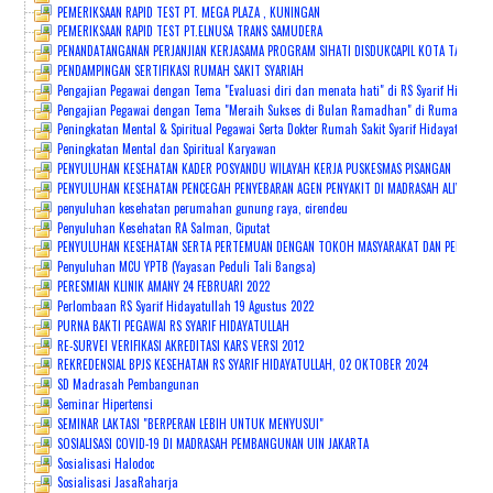
PEMERIKSAAN RAPID TEST PT. MEGA PLAZA , KUNINGAN
PEMERIKSAAN RAPID TEST PT.ELNUSA TRANS SAMUDERA
PENANDATANGANAN PERJANJIAN KERJASAMA PROGRAM SIHATI DISDUKCAPIL KOTA TANGSEL
PENDAMPINGAN SERTIFIKASI RUMAH SAKIT SYARIAH
Pengajian Pegawai dengan Tema "Evaluasi diri dan menata hati" di RS Syarif Hidayatu
Pengajian Pegawai dengan Tema "Meraih Sukses di Bulan Ramadhan" di Rumah Sakit S
Peningkatan Mental & Spiritual Pegawai Serta Dokter Rumah Sakit Syarif Hidayatullah
Peningkatan Mental dan Spiritual Karyawan
PENYULUHAN KESEHATAN KADER POSYANDU WILAYAH KERJA PUSKESMAS PISANGAN
PENYULUHAN KESEHATAN PENCEGAH PENYEBARAN AGEN PENYAKIT DI MADRASAH ALIYAH P
penyuluhan kesehatan perumahan gunung raya, cirendeu
Penyuluhan Kesehatan RA Salman, Ciputat
PENYULUHAN KESEHATAN SERTA PERTEMUAN DENGAN TOKOH MASYARAKAT DAN PEMANGKU K
Penyuluhan MCU YPTB (Yayasan Peduli Tali Bangsa)
PERESMIAN KLINIK AMANY 24 FEBRUARI 2022
Perlombaan RS Syarif Hidayatullah 19 Agustus 2022
PURNA BAKTI PEGAWAI RS SYARIF HIDAYATULLAH
RE-SURVEI VERIFIKASI AKREDITASI KARS VERSI 2012
REKREDENSIAL BPJS KESEHATAN RS SYARIF HIDAYATULLAH, 02 OKTOBER 2024
SD Madrasah Pembangunan
Seminar Hipertensi
SEMINAR LAKTASI "BERPERAN LEBIH UNTUK MENYUSUI"
SOSIALISASI COVID-19 DI MADRASAH PEMBANGUNAN UIN JAKARTA
Sosialisasi Halodoc
Sosialisasi JasaRaharja