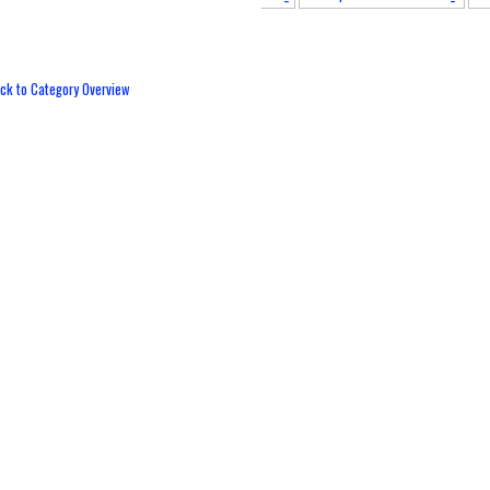
ck to Category Overview
OMUNITAS One Day One Juz (ODOJ)