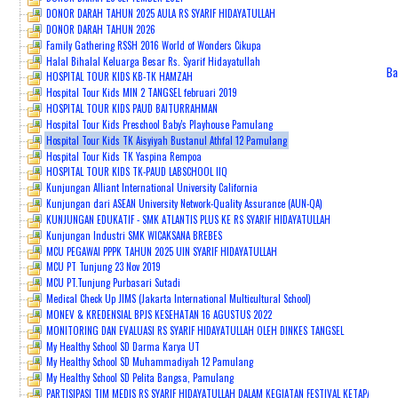
DONOR DARAH TAHUN 2025 AULA RS SYARIF HIDAYATULLAH
DONOR DARAH TAHUN 2026
PENDAFTARAN ONLINE
Family Gathering RSSH 2016 World of Wonders Cikupa
Halal Bihalal Keluarga Besar Rs. Syarif Hidayatullah
Ba
HOSPITAL TOUR KIDS KB-TK HAMZAH
Hospital Tour Kids MIN 2 TANGSEL februari 2019
HOSPITAL TOUR KIDS PAUD BAITURRAHMAN
Hospital Tour Kids Preschool Baby's Playhouse Pamulang
Hospital Tour Kids TK Aisyiyah Bustanul Athfal 12 Pamulang
Hospital Tour Kids TK Yaspina Rempoa
HOSPITAL TOUR KIDS TK-PAUD LABSCHOOL IIQ
Kunjungan Alliant International University California
Kunjungan dari ASEAN University Network-Quality Assurance (AUN-QA)
KUNJUNGAN EDUKATIF - SMK ATLANTIS PLUS KE RS SYARIF HIDAYATULLAH
Kunjungan Industri SMK WICAKSANA BREBES
MCU PEGAWAI PPPK TAHUN 2025 UIN SYARIF HIDAYATULLAH
MCU PT Tunjung 23 Nov 2019
MCU PT.Tunjung Purbasari Sutadi
Medical Check Up JIMS (Jakarta International Multicultural School)
MONEV & KREDENSIAL BPJS KESEHATAN 16 AGUSTUS 2022
MONITORING DAN EVALUASI RS SYARIF HIDAYATULLAH OLEH DINKES TANGSEL
My Healthy School SD Darma Karya UT
My Healthy School SD Muhammadiyah 12 Pamulang
My Healthy School SD Pelita Bangsa, Pamulang
PARTISIPASI TIM MEDIS RS SYARIF HIDAYATULLAH DALAM KEGIATAN FESTIVAL KETAPANG K