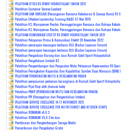
PELATIHAN BTCLS RS SYARIF HIDAYATULLAH TAHUN 2021
Pelatihan Customer Service Excelent
PELATIHAN DAN SIMULASI (Penanganan Bencana Kebakaran & Gempa Bumi) RS Syarif Hi
Pelatihan Effective Leadership Training KALBE 07 Mei 2019
Pelatihan K3, Manajemen Resiko, Penanggulangan Bencana dan Bahaya Kebakaran (G
Pelatihan K3, Manajemen Resiko, Penanggulangan Bencana dan Bahaya Kebakaran 23 
PELATIHAN KOMUNIKASI EFEKTIF RS SYARIF HIDAYATULLAH TAHUN 2021
Pelatihan Pelayanan Prima & Komunikasi Efektif 20 November 2022
Pelatihan penerapan keuangan berbasis BLU (Badan Layanan Umum)
Pelatihan penerapan keuangan berbasis BLU (Badan Layanan Umum)
Pelatihan Pengadaan Barang dan Jasa Rumah Sakit Syarif Hidayatullah
Pelatihan Pengelolaan Limbah B3
Pelatihan Pengembangan dan Penguatan Mutu Pelayanan Keperawatan RS Syarif Hiday
Pelatihan Peningkatan Kapasitas Dan Kapabilitas Sumber Daya Manusia (SDM) Melalu
PELATIHAN PENINGKATAN MUTU & KESELAMATAN PASIEN
Pelatihan penyusunan pedoman barang/jasa di Rumah Sakit Syarif Hidayatullah bers
Pelatihan Pijat Bayi oleh jhonson baby
Pelatihan PMKP (PENINGKATAN MUTU DAN KESELAMATAN PASIEN)
Pelatihan PPI (Pencegahan dan Pengendalian Infeksi)
PELATIHAN SERVICE EXCELLENCE 16-17 NOVEMBER 2021
PELATIHAN SERVICE EXCELLENCE FOR NUTRITIONIST AND KITCHEN STAFFS
Pelatihan SISMADAK v5.0.3
Pelatihan SISMADAK V5.0.3 ke dua
Pembinaan dan Pengembangan Tenaga Medis
Pemeriksaan dan Pengobatan Gratis