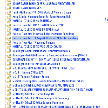
DONOR DARAH TAHUN 2025 AULA RS SYARIF HIDAYATULLAH
DONOR DARAH TAHUN 2026
PENDAFTARAN ONLINE
Family Gathering RSSH 2016 World of Wonders Cikupa
Halal Bihalal Keluarga Besar Rs. Syarif Hidayatullah
Ba
HOSPITAL TOUR KIDS KB-TK HAMZAH
Hospital Tour Kids MIN 2 TANGSEL februari 2019
HOSPITAL TOUR KIDS PAUD BAITURRAHMAN
Hospital Tour Kids Preschool Baby's Playhouse Pamulang
Hospital Tour Kids TK Aisyiyah Bustanul Athfal 12 Pamulang
Hospital Tour Kids TK Yaspina Rempoa
HOSPITAL TOUR KIDS TK-PAUD LABSCHOOL IIQ
Kunjungan Alliant International University California
Kunjungan dari ASEAN University Network-Quality Assurance (AUN-QA)
KUNJUNGAN EDUKATIF - SMK ATLANTIS PLUS KE RS SYARIF HIDAYATULLAH
Kunjungan Industri SMK WICAKSANA BREBES
MCU PEGAWAI PPPK TAHUN 2025 UIN SYARIF HIDAYATULLAH
MCU PT Tunjung 23 Nov 2019
MCU PT.Tunjung Purbasari Sutadi
Medical Check Up JIMS (Jakarta International Multicultural School)
MONEV & KREDENSIAL BPJS KESEHATAN 16 AGUSTUS 2022
MONITORING DAN EVALUASI RS SYARIF HIDAYATULLAH OLEH DINKES TANGSEL
My Healthy School SD Darma Karya UT
My Healthy School SD Muhammadiyah 12 Pamulang
My Healthy School SD Pelita Bangsa, Pamulang
PARTISIPASI TIM MEDIS RS SYARIF HIDAYATULLAH DALAM KEGIATAN FESTIVAL KETAPANG K