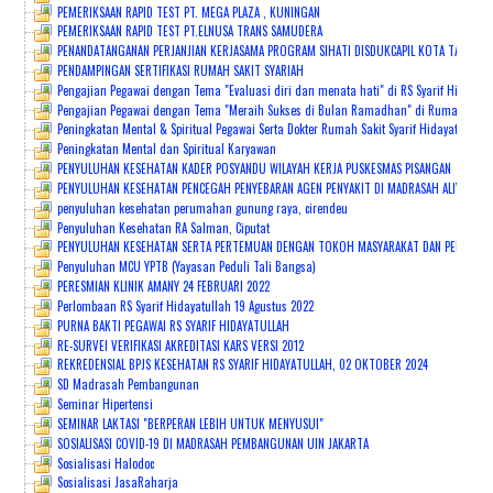
PEMERIKSAAN RAPID TEST PT. MEGA PLAZA , KUNINGAN
PEMERIKSAAN RAPID TEST PT.ELNUSA TRANS SAMUDERA
PENANDATANGANAN PERJANJIAN KERJASAMA PROGRAM SIHATI DISDUKCAPIL KOTA TANGSEL
PENDAMPINGAN SERTIFIKASI RUMAH SAKIT SYARIAH
Pengajian Pegawai dengan Tema "Evaluasi diri dan menata hati" di RS Syarif Hidayatu
Pengajian Pegawai dengan Tema "Meraih Sukses di Bulan Ramadhan" di Rumah Sakit S
Peningkatan Mental & Spiritual Pegawai Serta Dokter Rumah Sakit Syarif Hidayatullah
Peningkatan Mental dan Spiritual Karyawan
PENYULUHAN KESEHATAN KADER POSYANDU WILAYAH KERJA PUSKESMAS PISANGAN
PENYULUHAN KESEHATAN PENCEGAH PENYEBARAN AGEN PENYAKIT DI MADRASAH ALIYAH P
penyuluhan kesehatan perumahan gunung raya, cirendeu
Penyuluhan Kesehatan RA Salman, Ciputat
PENYULUHAN KESEHATAN SERTA PERTEMUAN DENGAN TOKOH MASYARAKAT DAN PEMANGKU K
Penyuluhan MCU YPTB (Yayasan Peduli Tali Bangsa)
PERESMIAN KLINIK AMANY 24 FEBRUARI 2022
Perlombaan RS Syarif Hidayatullah 19 Agustus 2022
PURNA BAKTI PEGAWAI RS SYARIF HIDAYATULLAH
RE-SURVEI VERIFIKASI AKREDITASI KARS VERSI 2012
REKREDENSIAL BPJS KESEHATAN RS SYARIF HIDAYATULLAH, 02 OKTOBER 2024
SD Madrasah Pembangunan
Seminar Hipertensi
SEMINAR LAKTASI "BERPERAN LEBIH UNTUK MENYUSUI"
SOSIALISASI COVID-19 DI MADRASAH PEMBANGUNAN UIN JAKARTA
Sosialisasi Halodoc
Sosialisasi JasaRaharja