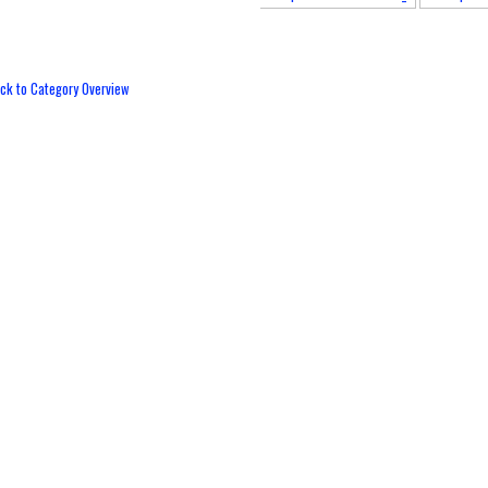
ck to Category Overview
OMUNITAS One Day One Juz (ODOJ)