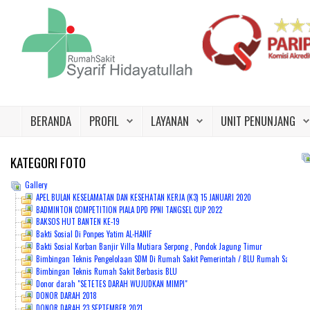
Beranda
Profil
BERANDA
PROFIL
LAYANAN
UNIT PENUNJANG
Layanan
Unit Penunjang
KATEGORI
FOTO
Gallery
Jadwal Dokter
APEL BULAN KESELAMATAN DAN KESEHATAN KERJA (K3) 15 JANUARI 2020
BADMINTON COMPETITION PIALA DPD PPNI TANGSEL CUP 2022
Promo
BAKSOS HUT BANTEN KE-19
Bakti Sosial Di Ponpes Yatim AL-HANIF
Galeri
Bakti Sosial Korban Banjir Villa Mutiara Serpong , Pondok Jagung Timur
Bimbingan Teknis Pengelolaan SDM Di Rumah Sakit Pemerintah / BLU Rumah Sakit Syari
Bimbingan Teknis Rumah Sakit Berbasis BLU
Kontak Kami
Donor darah "SETETES DARAH WUJUDKAN MIMPI"
DONOR DARAH 2018
Karir
DONOR DARAH 23 SEPTEMBER 2021