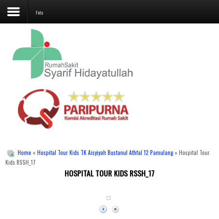
Foto
Beranda
Profil
Layanan
Unit Penunjang
Jadwal Dokter
Promo
Home
»
Hospital Tour Kids TK Aisyiyah Bustanul Athfal 12 Pamulang
» Hospital Tour
Kids RSSH_17
HOSPITAL TOUR KIDS RSSH_17
Galeri
Kontak Kami
Karir