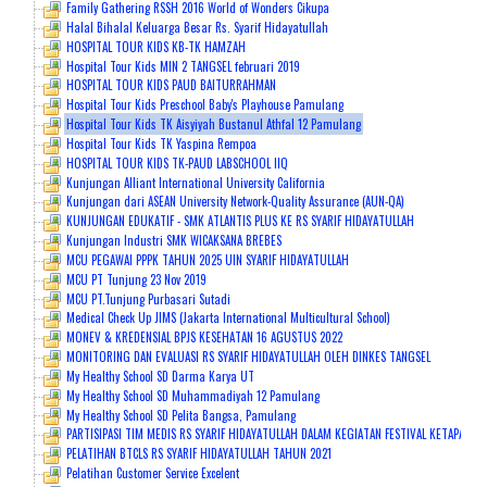
Family Gathering RSSH 2016 World of Wonders Cikupa
Halal Bihalal Keluarga Besar Rs. Syarif Hidayatullah
HOSPITAL TOUR KIDS KB-TK HAMZAH
Hospital Tour Kids MIN 2 TANGSEL februari 2019
HOSPITAL TOUR KIDS PAUD BAITURRAHMAN
Hospital Tour Kids Preschool Baby's Playhouse Pamulang
Hospital Tour Kids TK Aisyiyah Bustanul Athfal 12 Pamulang
Hospital Tour Kids TK Yaspina Rempoa
HOSPITAL TOUR KIDS TK-PAUD LABSCHOOL IIQ
Kunjungan Alliant International University California
Kunjungan dari ASEAN University Network-Quality Assurance (AUN-QA)
KUNJUNGAN EDUKATIF - SMK ATLANTIS PLUS KE RS SYARIF HIDAYATULLAH
Kunjungan Industri SMK WICAKSANA BREBES
MCU PEGAWAI PPPK TAHUN 2025 UIN SYARIF HIDAYATULLAH
MCU PT Tunjung 23 Nov 2019
MCU PT.Tunjung Purbasari Sutadi
Medical Check Up JIMS (Jakarta International Multicultural School)
MONEV & KREDENSIAL BPJS KESEHATAN 16 AGUSTUS 2022
MONITORING DAN EVALUASI RS SYARIF HIDAYATULLAH OLEH DINKES TANGSEL
My Healthy School SD Darma Karya UT
My Healthy School SD Muhammadiyah 12 Pamulang
My Healthy School SD Pelita Bangsa, Pamulang
PARTISIPASI TIM MEDIS RS SYARIF HIDAYATULLAH DALAM KEGIATAN FESTIVAL KETAPANG
PELATIHAN BTCLS RS SYARIF HIDAYATULLAH TAHUN 2021
Pelatihan Customer Service Excelent