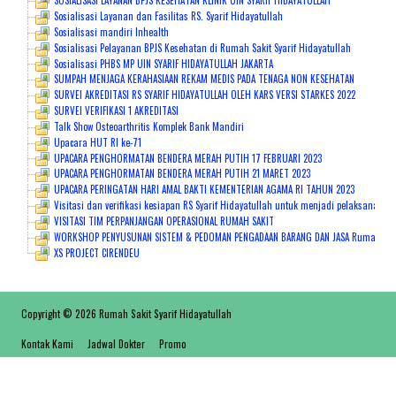
SOSIALISASI LAYANAN BPJS KESEHATAN KLINIK UIN SYARIF HIDAYATULLAH
Sosialisasi Layanan dan Fasilitas RS. Syarif Hidayatullah
Sosialisasi mandiri Inhealth
Sosialisasi Pelayanan BPJS Kesehatan di Rumah Sakit Syarif Hidayatullah
Sosialisasi PHBS MP UIN SYARIF HIDAYATULLAH JAKARTA
SUMPAH MENJAGA KERAHASIAAN REKAM MEDIS PADA TENAGA NON KESEHATAN
SURVEI AKREDITASI RS SYARIF HIDAYATULLAH OLEH KARS VERSI STARKES 2022
SURVEI VERIFIKASI 1 AKREDITASI
Talk Show Osteoarthritis Komplek Bank Mandiri
Upacara HUT RI ke-71
UPACARA PENGHORMATAN BENDERA MERAH PUTIH 17 FEBRUARI 2023
UPACARA PENGHORMATAN BENDERA MERAH PUTIH 21 MARET 2023
UPACARA PERINGATAN HARI AMAL BAKTI KEMENTERIAN AGAMA RI TAHUN 2023
Visitasi dan verifikasi kesiapan RS Syarif Hidayatullah untuk menjadi pelaksana pe
VISITASI TIM PERPANJANGAN OPERASIONAL RUMAH SAKIT
WORKSHOP PENYUSUNAN SISTEM & PEDOMAN PENGADAAN BARANG DAN JASA Rumah Sakit S
XS PROJECT CIRENDEU
Copyright © 2026 Rumah Sakit Syarif Hidayatullah
Kontak Kami
Jadwal Dokter
Promo