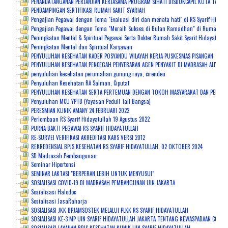
PENANDATANGANAN PERJANJIAN KERJASAMA PROGRAM SIHATI DISDUKCAPIL KOTA TANGS
PENDAMPINGAN SERTIFIKASI RUMAH SAKIT SYARIAH
Pengajian Pegawai dengan Tema "Evaluasi diri dan menata hati" di RS Syarif Hidaya
Pengajian Pegawai dengan Tema "Meraih Sukses di Bulan Ramadhan" di Rumah Sakit
Peningkatan Mental & Spiritual Pegawai Serta Dokter Rumah Sakit Syarif Hidayatulla
Peningkatan Mental dan Spiritual Karyawan
PENYULUHAN KESEHATAN KADER POSYANDU WILAYAH KERJA PUSKESMAS PISANGAN
PENYULUHAN KESEHATAN PENCEGAH PENYEBARAN AGEN PENYAKIT DI MADRASAH ALIYAH 
penyuluhan kesehatan perumahan gunung raya, cirendeu
Penyuluhan Kesehatan RA Salman, Ciputat
PENYULUHAN KESEHATAN SERTA PERTEMUAN DENGAN TOKOH MASYARAKAT DAN PEMANGKU
Penyuluhan MCU YPTB (Yayasan Peduli Tali Bangsa)
PERESMIAN KLINIK AMANY 24 FEBRUARI 2022
Perlombaan RS Syarif Hidayatullah 19 Agustus 2022
PURNA BAKTI PEGAWAI RS SYARIF HIDAYATULLAH
RE-SURVEI VERIFIKASI AKREDITASI KARS VERSI 2012
REKREDENSIAL BPJS KESEHATAN RS SYARIF HIDAYATULLAH, 02 OKTOBER 2024
SD Madrasah Pembangunan
Seminar Hipertensi
SEMINAR LAKTASI "BERPERAN LEBIH UNTUK MENYUSUI"
SOSIALISASI COVID-19 DI MADRASAH PEMBANGUNAN UIN JAKARTA
Sosialisasi Halodoc
Sosialisasi JasaRaharja
SOSIALISASI JKK BPJAMSOSTEK MELALUI PLKK RS SYARIF HIDAYATULLAH
SOSIALISASI KE-3 MP UIN SYARIF HIDAYATULLAH JAKARTA TENTANG KEWASPADAAN COVID-