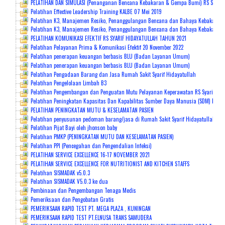
PELATIHAN DAN SIMULASI (Penanganan Bencana Kebakaran & Gempa Bumi) RS Syarif 
Pelatihan Effective Leadership Training KALBE 07 Mei 2019
Pelatihan K3, Manajemen Resiko, Penanggulangan Bencana dan Bahaya Kebakaran 
Pelatihan K3, Manajemen Resiko, Penanggulangan Bencana dan Bahaya Kebakaran 2
PELATIHAN KOMUNIKASI EFEKTIF RS SYARIF HIDAYATULLAH TAHUN 2021
Pelatihan Pelayanan Prima & Komunikasi Efektif 20 November 2022
Pelatihan penerapan keuangan berbasis BLU (Badan Layanan Umum)
Pelatihan penerapan keuangan berbasis BLU (Badan Layanan Umum)
Pelatihan Pengadaan Barang dan Jasa Rumah Sakit Syarif Hidayatullah
Pelatihan Pengelolaan Limbah B3
Pelatihan Pengembangan dan Penguatan Mutu Pelayanan Keperawatan RS Syarif Hid
Pelatihan Peningkatan Kapasitas Dan Kapabilitas Sumber Daya Manusia (SDM) Mela
PELATIHAN PENINGKATAN MUTU & KESELAMATAN PASIEN
Pelatihan penyusunan pedoman barang/jasa di Rumah Sakit Syarif Hidayatullah be
Pelatihan Pijat Bayi oleh jhonson baby
Pelatihan PMKP (PENINGKATAN MUTU DAN KESELAMATAN PASIEN)
Pelatihan PPI (Pencegahan dan Pengendalian Infeksi)
PELATIHAN SERVICE EXCELLENCE 16-17 NOVEMBER 2021
PELATIHAN SERVICE EXCELLENCE FOR NUTRITIONIST AND KITCHEN STAFFS
Pelatihan SISMADAK v5.0.3
Pelatihan SISMADAK V5.0.3 ke dua
Pembinaan dan Pengembangan Tenaga Medis
Pemeriksaan dan Pengobatan Gratis
PEMERIKSAAN RAPID TEST PT. MEGA PLAZA , KUNINGAN
PEMERIKSAAN RAPID TEST PT.ELNUSA TRANS SAMUDERA