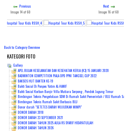
Previous
Next
PENDAFTARAN ONLINE
Image 14 of 60
Image 16 of 60
Back to Category Overview
KATEGORI
FOTO
Gallery
APEL BULAN KESELAMATAN DAN KESEHATAN KERJA (K3) 15 JANUARI 2020
BADMINTON COMPETITION PIALA DPD PPNI TANGSEL CUP 2022
BAKSOS HUT BANTEN KE-19
Bakti Sosial Di Ponpes Yatim AL-HANIF
Bakti Sosial Korban Banjir Villa Mutiara Serpong , Pondok Jagung Timur
Bimbingan Teknis Pengelolaan SDM Di Rumah Sakit Pemerintah / BLU Rumah Sakit Sya
Bimbingan Teknis Rumah Sakit Berbasis BLU
Donor darah "SETETES DARAH WUJUDKAN MIMPI"
DONOR DARAH 2018
DONOR DARAH 23 SEPTEMBER 2021
DONOR DARAH TAHUN 2025 AULA RS SYARIF HIDAYATULLAH
DONOR DARAH TAHUN 2026