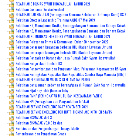
PELATIHAN BTCLS RS SYARIF HIDAYATULLAH TAHUN 2021
Pelatihan Customer Service Excelent
PELATIHAN DAN SIMULASI (Penanganan Bencana Kebakaran & Gempa Bumi) RS Syarif Hi
Pelatihan Effective Leadership Training KALBE 07 Mei 2019
Pelatihan K3, Manajemen Resiko, Penanggulangan Bencana dan Bahaya Kebakaran (G
Pelatihan K3, Manajemen Resiko, Penanggulangan Bencana dan Bahaya Kebakaran 23 
PELATIHAN KOMUNIKASI EFEKTIF RS SYARIF HIDAYATULLAH TAHUN 2021
Pelatihan Pelayanan Prima & Komunikasi Efektif 20 November 2022
Pelatihan penerapan keuangan berbasis BLU (Badan Layanan Umum)
Pelatihan penerapan keuangan berbasis BLU (Badan Layanan Umum)
Pelatihan Pengadaan Barang dan Jasa Rumah Sakit Syarif Hidayatullah
Pelatihan Pengelolaan Limbah B3
Pelatihan Pengembangan dan Penguatan Mutu Pelayanan Keperawatan RS Syarif Hiday
Pelatihan Peningkatan Kapasitas Dan Kapabilitas Sumber Daya Manusia (SDM) Melalu
PELATIHAN PENINGKATAN MUTU & KESELAMATAN PASIEN
Pelatihan penyusunan pedoman barang/jasa di Rumah Sakit Syarif Hidayatullah bers
Pelatihan Pijat Bayi oleh jhonson baby
Pelatihan PMKP (PENINGKATAN MUTU DAN KESELAMATAN PASIEN)
Pelatihan PPI (Pencegahan dan Pengendalian Infeksi)
PELATIHAN SERVICE EXCELLENCE 16-17 NOVEMBER 2021
PELATIHAN SERVICE EXCELLENCE FOR NUTRITIONIST AND KITCHEN STAFFS
Pelatihan SISMADAK v5.0.3
Pelatihan SISMADAK V5.0.3 ke dua
Pembinaan dan Pengembangan Tenaga Medis
Pemeriksaan dan Pengobatan Gratis