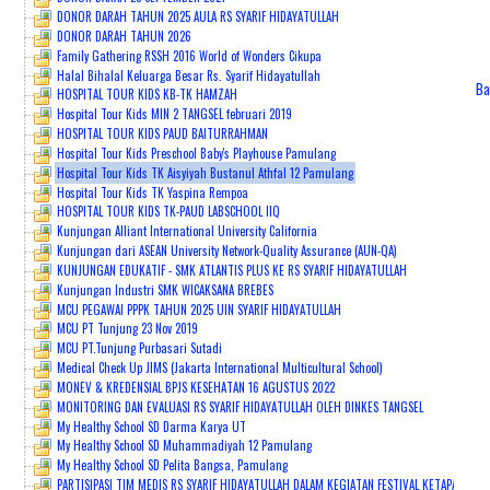
DONOR DARAH TAHUN 2025 AULA RS SYARIF HIDAYATULLAH
DONOR DARAH TAHUN 2026
PENDAFTARAN ONLINE
Family Gathering RSSH 2016 World of Wonders Cikupa
Halal Bihalal Keluarga Besar Rs. Syarif Hidayatullah
Ba
HOSPITAL TOUR KIDS KB-TK HAMZAH
Hospital Tour Kids MIN 2 TANGSEL februari 2019
HOSPITAL TOUR KIDS PAUD BAITURRAHMAN
Hospital Tour Kids Preschool Baby's Playhouse Pamulang
Hospital Tour Kids TK Aisyiyah Bustanul Athfal 12 Pamulang
Hospital Tour Kids TK Yaspina Rempoa
HOSPITAL TOUR KIDS TK-PAUD LABSCHOOL IIQ
Kunjungan Alliant International University California
Kunjungan dari ASEAN University Network-Quality Assurance (AUN-QA)
KUNJUNGAN EDUKATIF - SMK ATLANTIS PLUS KE RS SYARIF HIDAYATULLAH
Kunjungan Industri SMK WICAKSANA BREBES
MCU PEGAWAI PPPK TAHUN 2025 UIN SYARIF HIDAYATULLAH
MCU PT Tunjung 23 Nov 2019
MCU PT.Tunjung Purbasari Sutadi
Medical Check Up JIMS (Jakarta International Multicultural School)
MONEV & KREDENSIAL BPJS KESEHATAN 16 AGUSTUS 2022
MONITORING DAN EVALUASI RS SYARIF HIDAYATULLAH OLEH DINKES TANGSEL
My Healthy School SD Darma Karya UT
My Healthy School SD Muhammadiyah 12 Pamulang
My Healthy School SD Pelita Bangsa, Pamulang
PARTISIPASI TIM MEDIS RS SYARIF HIDAYATULLAH DALAM KEGIATAN FESTIVAL KETAPANG K