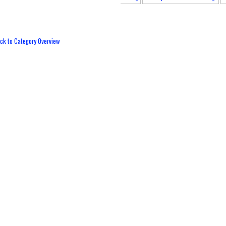
ck to Category Overview
OMUNITAS One Day One Juz (ODOJ)