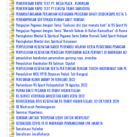
PEMERIKSAAN RAPID TEST PT. MEGA PLAZA , KUNINGAN
PEMERIKSAAN RAPID TEST PT.ELNUSA TRANS SAMUDERA
PENANDATANGANAN PERJANJIAN KERJASAMA PROGRAM SIHATI DISDUKCAPIL KOTA TANGSEL
PENDAMPINGAN SERTIFIKASI RUMAH SAKIT SYARIAH
Pengajian Pegawai dengan Tema "Evaluasi diri dan menata hati" di RS Syarif Hidayatu
Pengajian Pegawai dengan Tema "Meraih Sukses di Bulan Ramadhan" di Rumah Sakit S
Peningkatan Mental & Spiritual Pegawai Serta Dokter Rumah Sakit Syarif Hidayatullah
Peningkatan Mental dan Spiritual Karyawan
PENYULUHAN KESEHATAN KADER POSYANDU WILAYAH KERJA PUSKESMAS PISANGAN
PENYULUHAN KESEHATAN PENCEGAH PENYEBARAN AGEN PENYAKIT DI MADRASAH ALIYAH P
penyuluhan kesehatan perumahan gunung raya, cirendeu
Penyuluhan Kesehatan RA Salman, Ciputat
PENYULUHAN KESEHATAN SERTA PERTEMUAN DENGAN TOKOH MASYARAKAT DAN PEMANGKU K
Penyuluhan MCU YPTB (Yayasan Peduli Tali Bangsa)
PERESMIAN KLINIK AMANY 24 FEBRUARI 2022
Perlombaan RS Syarif Hidayatullah 19 Agustus 2022
PURNA BAKTI PEGAWAI RS SYARIF HIDAYATULLAH
RE-SURVEI VERIFIKASI AKREDITASI KARS VERSI 2012
REKREDENSIAL BPJS KESEHATAN RS SYARIF HIDAYATULLAH, 02 OKTOBER 2024
SD Madrasah Pembangunan
Seminar Hipertensi
SEMINAR LAKTASI "BERPERAN LEBIH UNTUK MENYUSUI"
SOSIALISASI COVID-19 DI MADRASAH PEMBANGUNAN UIN JAKARTA
Sosialisasi Halodoc
Sosialisasi JasaRaharja