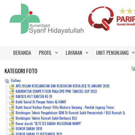
Beranda
Profil
BERANDA
PROFIL
LAYANAN
UNIT PENUNJANG
Layanan
Unit Penunjang
KATEGORI
FOTO
Gallery
Jadwal Dokter
APEL BULAN KESELAMATAN DAN KESEHATAN KERJA (K3) 15 JANUARI 2020
BADMINTON COMPETITION PIALA DPD PPNI TANGSEL CUP 2022
Promo
BAKSOS HUT BANTEN KE-19
Bakti Sosial Di Ponpes Yatim AL-HANIF
Galeri
Bakti Sosial Korban Banjir Villa Mutiara Serpong , Pondok Jagung Timur
Bimbingan Teknis Pengelolaan SDM Di Rumah Sakit Pemerintah / BLU Rumah Sakit Syari
Bimbingan Teknis Rumah Sakit Berbasis BLU
Kontak Kami
Donor darah "SETETES DARAH WUJUDKAN MIMPI"
DONOR DARAH 2018
Karir
DONOR DARAH 23 SEPTEMBER 2021