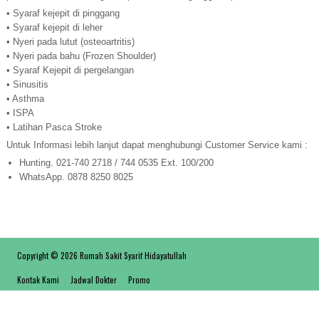
• Syaraf kejepit di pinggang
• Syaraf kejepit di leher
• Nyeri pada lutut (osteoartritis)
• Nyeri pada bahu (Frozen Shoulder)
• Syaraf Kejepit di pergelangan
• Sinusitis
• Asthma
• ISPA
• Latihan Pasca Stroke
Untuk Informasi lebih lanjut dapat menghubungi Customer Service kami :
Hunting. 021-740 2718 / 744 0535 Ext. 100/200
WhatsApp. 0878 8250 8025
Copyright © 2026 Rumah Sakit Syarif Hidayatullah
Kontak Kami
Jadwal Dokter
Promo