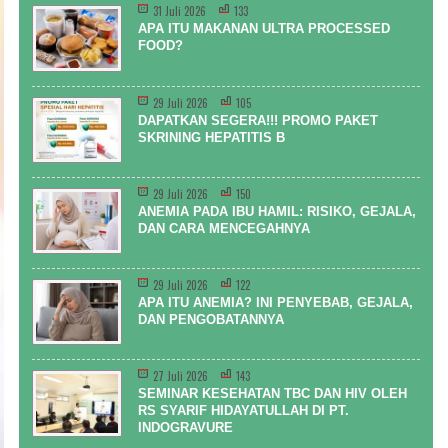
31 Juli 2026
133
APA ITU MAKANAN ULTRA PROCESSED
FOOD?
29 Juli 2026
105
DAPATKAN SEGERA!!! PROMO PAKET
SKRINING HEPATITIS B
29 Juli 2026
150
ANEMIA PADA IBU HAMIL: RISIKO, GEJALA,
DAN CARA MENCEGAHNYA
29 Juli 2026
122
APA ITU ANEMIA? INI PENYEBAB, GEJALA,
DAN PENGOBATANNYA
27 Juli 2026
143
SEMINAR KESEHATAN TBC DAN HIV OLEH
RS SYARIF HIDAYATULLAH DI PT.
INDOGRAVURE