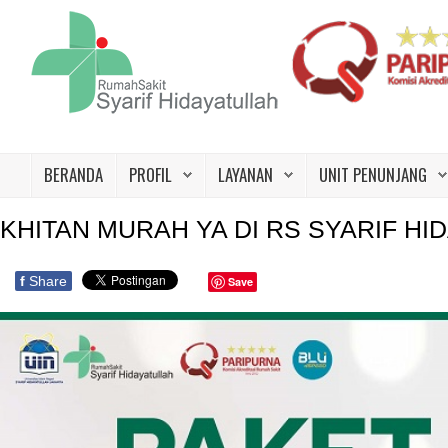
Beranda
Profil
BERANDA
PROFIL
LAYANAN
UNIT PENUNJANG
Layanan
KHITAN MURAH YA DI RS SYARIF HI
Unit Penunjang
Jadwal Dokter
f
Share
Save
Promo
Galeri
Kontak Kami
Karir